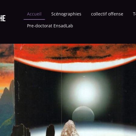
Accueil
Scénographies
collectif offense
T
he
Pre-doctorat EnsadLab